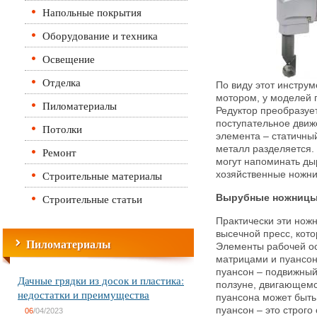
Напольные покрытия
Оборудование и техника
Освещение
Отделка
По виду этот инструм
мотором, у моделей 
Пиломатериалы
Редуктор преобразуе
поступательное движ
Потолки
элемента – статичны
металл разделяется.
Ремонт
могут напоминать ды
Строительные материалы
хозяйственные ножни
Строительные статьи
Вырубные ножниц
Практически эти нож
высечной пресс, кот
Пиломатериалы
Элементы рабочей ос
матрицами и пуансон
пуансон – подвижный
Дачные грядки из досок и пластика:
ползуне, двигающемс
недостатки и преимущества
пуансона может быть
пуансон – это строго
06
/04/2023