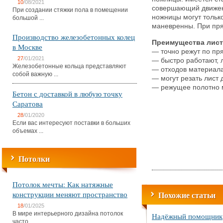
10
/08/2021
совершающий движени
При создании стяжки пола в помещении
ножницы могут только
большой ...
маневренны. При пр
Производство железобетонных колец
Преимущества лист
в Москве
— точно режут по пр
27
/01/2021
— быстро работают, 
Железобетонные кольца представляют
— отходов материала
собой важную ...
— могут резать лист
— режущее полотно м
Бетон с доставкой в любую точку
Саратова
28
/01/2020
Если вас интересуют поставки в больших
объемах ...
Потолки
Потолок мечты: Как натяжные
конструкции меняют пространство
Похожие статьи
18
/01/2025
В мире интерьерного дизайна потолок
Надёжный помощник
часто ...