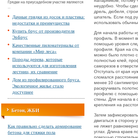
напарником, потому 
Грядки на приусадебном участке являются
неудобно. Чтобы сде
...
дрель, дюбеля, стро
Дачные грядки из досок и пластика:
шпатель. Если под р
недостатки и преимущества
использовать обычны
Купить брус от производителя
Для начала работы н
ЭрБрус
профиль. В момент в
помощью уровня след
Качественные пиломатериалы от
профиля. Края на ст
компании «Мир леса»
можно было плотно с
Породы дерева, которые
полностью клей, про
используются для изготовления
саморезов в отверсти
лестниц, их сравнение
Отступать от края ну
сломался расстояние
Дом из профилированного бруса.
менее 10 сантиметро
Экологичное жилье стало
раскручивать полотно
доступнее
профилю с помощью 
стены. Для начала в 
крепления на расстоя
Бетон, ЖБИ
Затем зафиксировать
двигаться в сторону у
Как правильно сделать армирование
не ляжет равномерно 
бетона для стяжки пола
углах. Длина краев п
помощью строительн