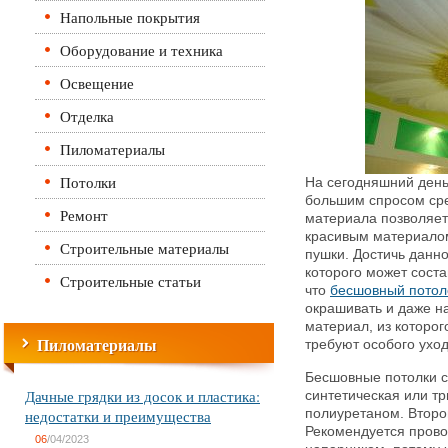
Напольные покрытия
Оборудование и техника
Освещение
Отделка
Пиломатериалы
Потолки
На сегодняшний день
большим спросом сре
Ремонт
материала позволяе
красивым материалом
Строительные материалы
пушки.
Достичь данно
которого может соста
Строительные статьи
что
бесшовный потол
окрашивать и даже н
материал, из которог
Пиломатериалы
требуют особого ухо
Бесшовные потолки с
Дачные грядки из досок и пластика:
синтетическая или тр
недостатки и преимущества
полиуретаном. Второ
Рекомендуется прово
06
/04/2023