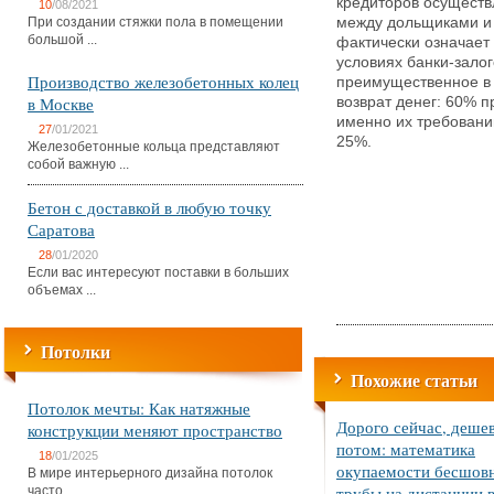
кредиторов осуществ
10
/08/2021
При создании стяжки пола в помещении
между дольщиками и
большой ...
фактически означает 
условиях банки-зало
Производство железобетонных колец
преимущественное в 
в Москве
возврат денег: 60% 
именно их требовани
27
/01/2021
25%.
Железобетонные кольца представляют
собой важную ...
Бетон с доставкой в любую точку
Саратова
28
/01/2020
Если вас интересуют поставки в больших
объемах ...
Потолки
Похожие статьи
Потолок мечты: Как натяжные
Дорого сейчас, деше
конструкции меняют пространство
потом: математика
18
/01/2025
окупаемости бесшов
В мире интерьерного дизайна потолок
трубы на дистанции в
часто ...