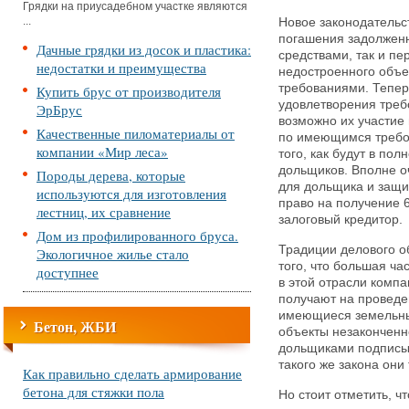
Грядки на приусадебном участке являются
...
Новое законодательс
погашения задолжен
Дачные грядки из досок и пластика:
средствами, так и п
недостатки и преимущества
недостроенного объе
требованиями. Тепер
Купить брус от производителя
удовлетворения треб
ЭрБрус
возможно их участие
Качественные пиломатериалы от
по имеющимся требо
компании «Мир леса»
того, как будут в по
дольщиков. Вполне о
Породы дерева, которые
для дольщика и защи
используются для изготовления
право на получение 
лестниц, их сравнение
залоговый кредитор.
Дом из профилированного бруса.
Традиции делового о
Экологичное жилье стало
того, что большая ч
доступнее
в этой отрасли компа
получают на проведен
имеющиеся земельные
Бетон, ЖБИ
объекты незаконченно
дольщиками подписыва
такого же закона они
Как правильно сделать армирование
бетона для стяжки пола
Но стоит отметить, ч