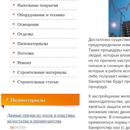
Напольные покрытия
Оборудование и техника
Освещение
Отделка
Достаточно существе
Пиломатериалы
предопределили новы
Такие процедуры нап
Потолки
людей, которые вложи
но по причине насту
Ремонт
попали в сложную ф
которые в работе ис
Строительные материалы
либо получают инвес
Строительные статьи
банкротстве будут п
процедур.
К застройщикам жило
Пиломатериалы
законодательства, це
являться защита инт
вложение своих денег
Дачные грядки из досок и пластика:
получили. В отношен
недостатки и преимущества
применяться нормы 
банкротства ооо (с д
06
/04/2023